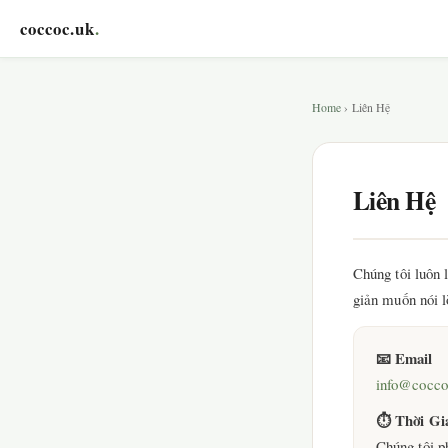
coccoc.uk
.
Home
› Liên Hệ
Liên Hệ
Chúng tôi luôn 
giản muốn nói l
📧 Email
info@cocco
⏱ Thời Gi
Chúng tôi p