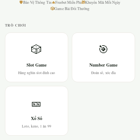
🛡
🔥
🎁
Bảo Vệ Thông Tin
Freebet Miễn Phí
Khuyến Mãi Mỗi Ngày
🎲
Game Bài Đổi Thưởng
TRÒ CHƠI
🎲
🎯
Slot Game
Number Game
Hàng nghìn slot đỉnh cao
Đoán số, xóc đĩa
🎫
Xổ Số
Loto, keno, 1 ăn 99