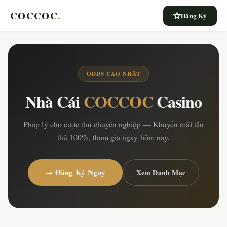
COCCOC
.
Đăng Ký
ODDS CAO NHẤT
Nhà Cái
COCCOC
Casino
Pháp lý cho cược thủ chuyên nghiệp — Khuyến mãi tân
thủ 100%, tham gia ngay hôm nay.
→ Đăng Ký Ngay
Xem Danh Mục