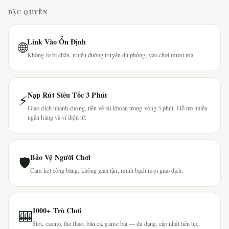
ĐẶC QUYỀN
Link Vào Ổn Định
🌐
Không lo bị chặn, nhiều đường truyền dự phòng, vào chơi mượt mà.
Nạp Rút Siêu Tốc 3 Phút
⚡
Giao dịch nhanh chóng, tiền về tài khoản trong vòng 3 phút. Hỗ trợ nhiều
ngân hàng và ví điện tử.
Bảo Vệ Người Chơi
🛡
Cam kết công bằng, không gian lận, minh bạch mọi giao dịch.
1000+ Trò Chơi
🎰
Slot, casino, thể thao, bắn cá, game bài — đa dạng, cập nhật liên tục.