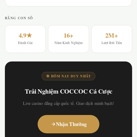
BẰNG CON SỐ
4.9★
16+
2M+
Đánh Giá
Năm Kinh Nghiệm
Lượt Rút Tiền
🎯 HÔM NAY DUY NHẤT
Trải Nghiệm COCCOC Cá Cược
Live casino đẳng cấp quốc tế. Giao dịch minh bạch!
Nhận Thưởng