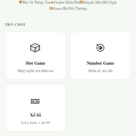
🛡
🔥
🎁
Bảo Vệ Thông Tin
Freebet Miễn Phí
Khuyến Mãi Mỗi Ngày
🎲
Game Bài Đổi Thưởng
TRÒ CHƠI
🎲
🎯
Slot Game
Number Game
Hàng nghìn slot đỉnh cao
Đoán số, xóc đĩa
🎫
Xổ Số
Loto, keno, 1 ăn 99