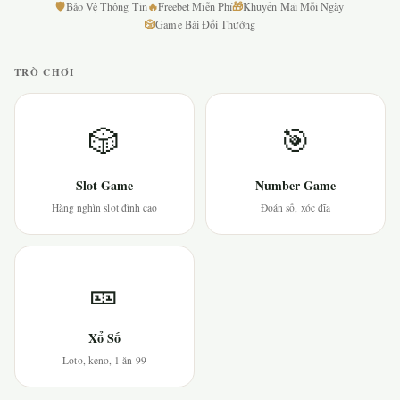
🛡
🔥
🎁
Bảo Vệ Thông Tin
Freebet Miễn Phí
Khuyến Mãi Mỗi Ngày
🎲
Game Bài Đổi Thưởng
TRÒ CHƠI
🎲
🎯
Slot Game
Number Game
Hàng nghìn slot đỉnh cao
Đoán số, xóc đĩa
🎫
Xổ Số
Loto, keno, 1 ăn 99