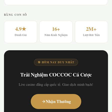
BẰNG CON SỐ
4.9★
16+
2M+
Đánh Giá
Năm Kinh Nghiệm
Lượt Rút Tiền
🎯 HÔM NAY DUY NHẤT
Trải Nghiệm COCCOC Cá Cược
Live casino đẳng cấp quốc tế. Giao dịch minh bạch!
Nhận Thưởng