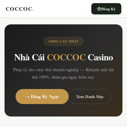
COCCOC
.
Đăng Ký
ODDS CAO NHẤT
Nhà Cái
COCCOC
Casino
Pháp lý cho cược thủ chuyên nghiệp — Khuyến mãi tân
thủ 100%, tham gia ngay hôm nay.
→ Đăng Ký Ngay
Xem Danh Mục