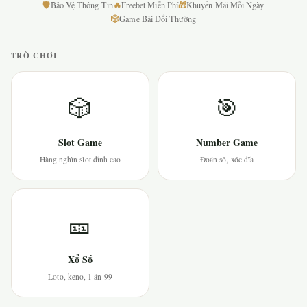
🛡
🔥
🎁
Bảo Vệ Thông Tin
Freebet Miễn Phí
Khuyến Mãi Mỗi Ngày
🎲
Game Bài Đổi Thưởng
TRÒ CHƠI
🎲
🎯
Slot Game
Number Game
Hàng nghìn slot đỉnh cao
Đoán số, xóc đĩa
🎫
Xổ Số
Loto, keno, 1 ăn 99