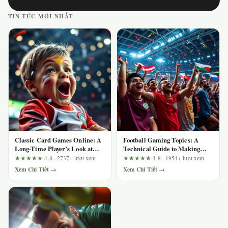
TIN TỨC MỚI NHẤT
Classic Card Games Online: A
Football Gaming Topics: A
Long-Time Player’s Look at
Technical Guide to Making
hitclub88.africa
Better Decisions Through the
★★★★★
4.8 · 2737+ lượt xem
★★★★★
4.8 · 1954+ lượt xem
ad889.com Approach
Xem Chi Tiết →
Xem Chi Tiết →