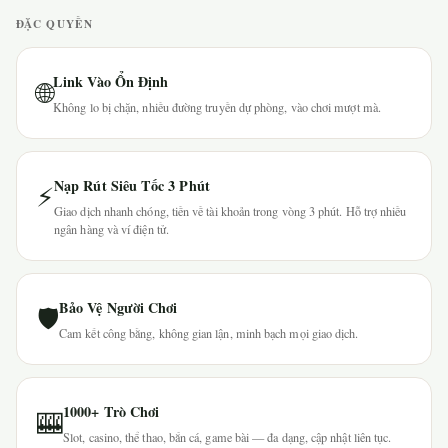
ĐẶC QUYỀN
Link Vào Ổn Định
🌐
Không lo bị chặn, nhiều đường truyền dự phòng, vào chơi mượt mà.
Nạp Rút Siêu Tốc 3 Phút
⚡
Giao dịch nhanh chóng, tiền về tài khoản trong vòng 3 phút. Hỗ trợ nhiều
ngân hàng và ví điện tử.
Bảo Vệ Người Chơi
🛡
Cam kết công bằng, không gian lận, minh bạch mọi giao dịch.
1000+ Trò Chơi
🎰
Slot, casino, thể thao, bắn cá, game bài — đa dạng, cập nhật liên tục.