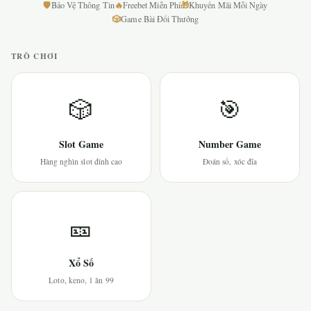
🛡
🔥
🎁
Bảo Vệ Thông Tin
Freebet Miễn Phí
Khuyến Mãi Mỗi Ngày
🎲
Game Bài Đổi Thưởng
TRÒ CHƠI
🎲
🎯
Slot Game
Number Game
Hàng nghìn slot đỉnh cao
Đoán số, xóc đĩa
🎫
Xổ Số
Loto, keno, 1 ăn 99