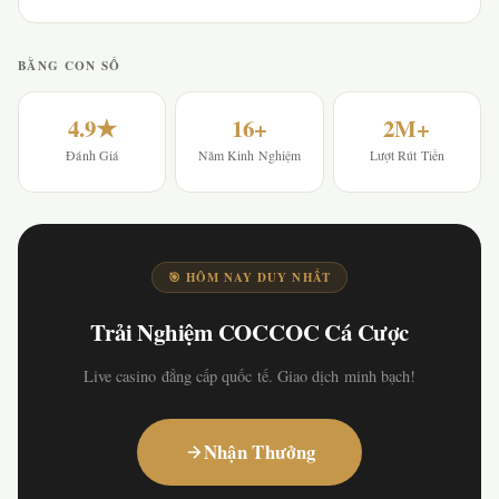
BẰNG CON SỐ
4.9★
16+
2M+
Đánh Giá
Năm Kinh Nghiệm
Lượt Rút Tiền
🎯 HÔM NAY DUY NHẤT
Trải Nghiệm COCCOC Cá Cược
Live casino đẳng cấp quốc tế. Giao dịch minh bạch!
Nhận Thưởng