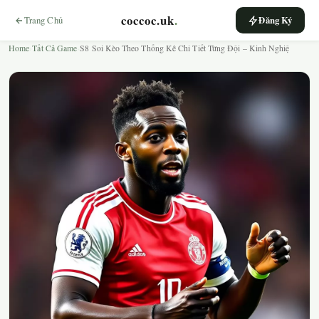
coccoc.uk
.
Trang Chủ
Đăng Ký
Home
›
Tất Cả Game
›
S8 Soi Kèo Theo Thống Kê Chi Tiết Từng Đội – Kinh Nghiệ