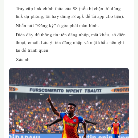
Truy cập link chính thức của S8 (nếu bị chặn thì dùng
link dự phòng, tôi hay dùng s8 apk để tải app cho tiện).
Nhấn nút “Đăng ký” ở góc phải màn hình.
Điền đầy đủ thông tin: tên đăng nhập, mật khẩu, số điện
thoại, email. Lưu ý: tên đăng nhập và mật khẩu nên ghi
lại để tránh quên.
Xác nh