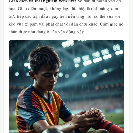
Giao diện và trải nghiệm xem live:
S8 đầu tư mạnh vào đồ
họa. Giao diện mượt, không lag, đặc biệt là tính năng xem
trực tiếp các trận đấu ngay trên nền tảng. Tôi có thể vừa soi
kèo vừa xì pam vài phát chat với dân chơi khác. Cảm giác nó
chân thực như đang ở sân vận động vậy.