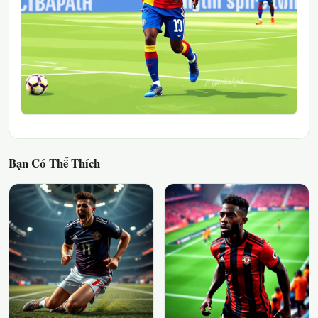
Bạn Có Thể Thích