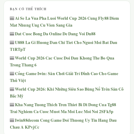
BẠN CÓ THỂ THÍCH
Ai Se La Vua Pha Luoi World Cup 2026 Cung Fly88 Diem
🎰
Mat Nhung Ung Cu Vien Sang Gia
Dat Cuoc Bong Da Online De Dang Voi Dn88
🎰
U888 La Gi Huong Dan Chi Tiet Cho Nguoi Moi Bat Dau
🎰
T1RTpT
World Cup 2026 Cac Cuoc Doi Dau Khong The Bo Qua
🎰
Trong Thang 6
Cổng Game Iwin: Sân Chơi Giải Trí Đỉnh Cao Cho Game
🎰
Thủ Việt
World Cup 2026: Khi Những Siêu Sao Bùng Nổ Trên Sân Cỏ
🎰
Bắc Mỹ
Kha Nang Tuong Thich Tren Thiet Bi Di Dong Cua Tg88
🎰
Trai Nghiem Ca Cuoc Muot Ma Moi Luc Moi Noi 2SFk5p
Iwin88decom Cong Game Doi Thuong Uy Tin Hang Dau
🎰
Chau A KPvjCc