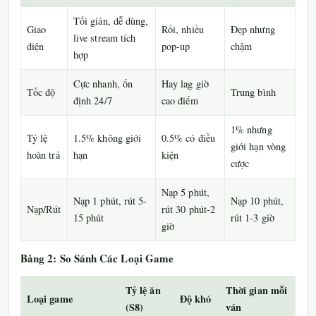
Tối giản, dễ dùng,
Giao
Rối, nhiều
Đẹp nhưng
live stream tích
diện
pop-up
chậm
hợp
Cực nhanh, ổn
Hay lag giờ
Tốc độ
Trung bình
định 24/7
cao điểm
1% nhưng
Tỷ lệ
1.5% không giới
0.5% có điều
giới hạn vòng
hoàn trả
hạn
kiện
cược
Nạp 5 phút,
Nạp 1 phút, rút 5-
Nạp 10 phút,
Nạp/Rút
rút 30 phút-2
15 phút
rút 1-3 giờ
giờ
Bảng 2: So Sánh Các Loại Game
Tỷ lệ ăn
Thời gian mỗi
Loại game
Độ khó
(S8)
ván