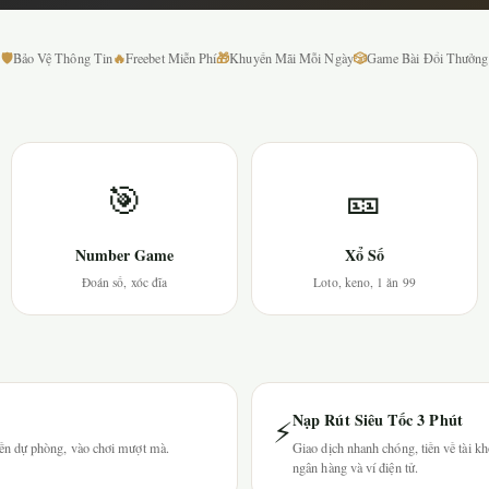
🛡
🔥
🎁
🎲
Bảo Vệ Thông Tin
Freebet Miễn Phí
Khuyến Mãi Mỗi Ngày
Game Bài Đổi Thưởng
🎯
🎫
Number Game
Xổ Số
Đoán số, xóc đĩa
Loto, keno, 1 ăn 99
Nạp Rút Siêu Tốc 3 Phút
⚡
yền dự phòng, vào chơi mượt mà.
Giao dịch nhanh chóng, tiền về tài k
ngân hàng và ví điện tử.