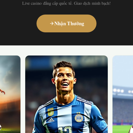
Live casino đẳng cấp quốc tế. Giao dịch minh bạch!
Nhận Thưởng