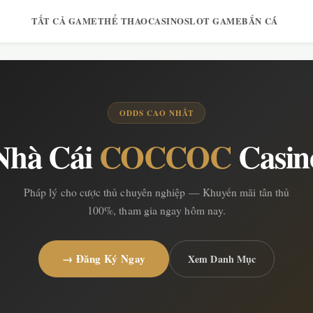
TẤT CẢ GAME
THỂ THAO
CASINO
SLOT GAME
BẮN CÁ
ODDS CAO NHẤT
Nhà Cái
COCCOC
Casin
Pháp lý cho cược thủ chuyên nghiệp — Khuyến mãi tân thủ
100%, tham gia ngay hôm nay.
→ Đăng Ký Ngay
Xem Danh Mục