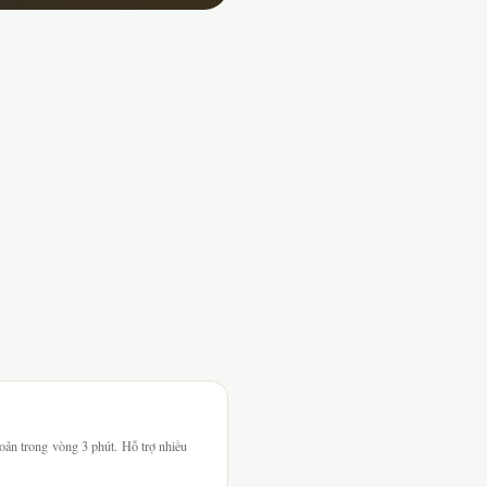
hoản trong vòng 3 phút. Hỗ trợ nhiều