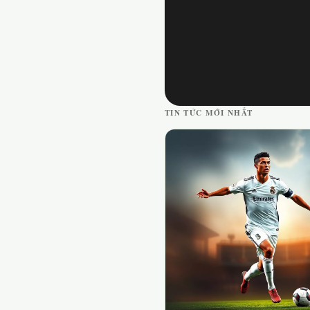
TIN TỨC MỚI NHẤT