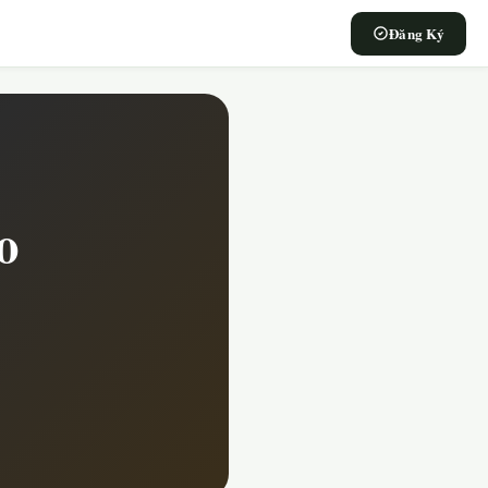
Đăng Ký
o