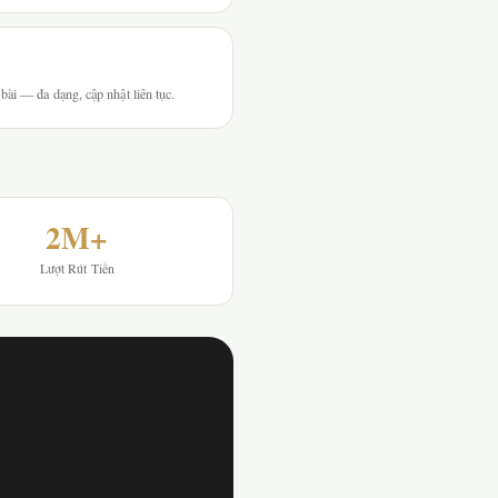
 bài — đa dạng, cập nhật liên tục.
2M+
Lượt Rút Tiền