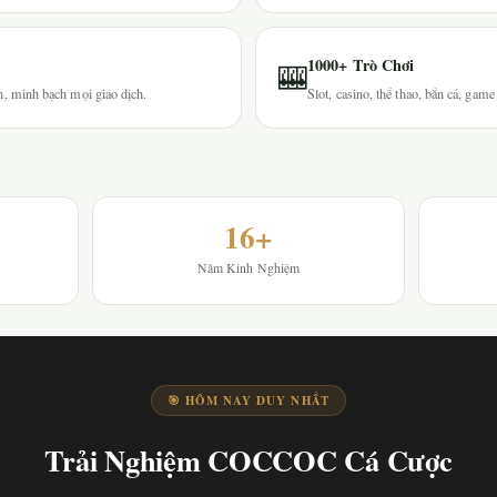
1000+ Trò Chơi
🎰
n, minh bạch mọi giao dịch.
Slot, casino, thể thao, bắn cá, game
16+
Năm Kinh Nghiệm
🎯 HÔM NAY DUY NHẤT
Trải Nghiệm COCCOC Cá Cược