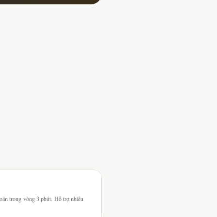
hoản trong vòng 3 phút. Hỗ trợ nhiều