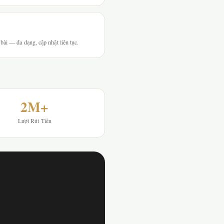
 bài — đa dạng, cập nhật liên tục.
2M+
Lượt Rút Tiền