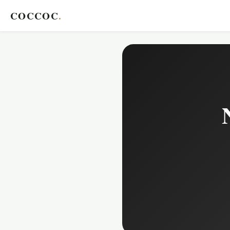
COCCOC
.