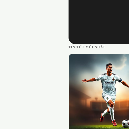
TIN TỨC MỚI NHẤT