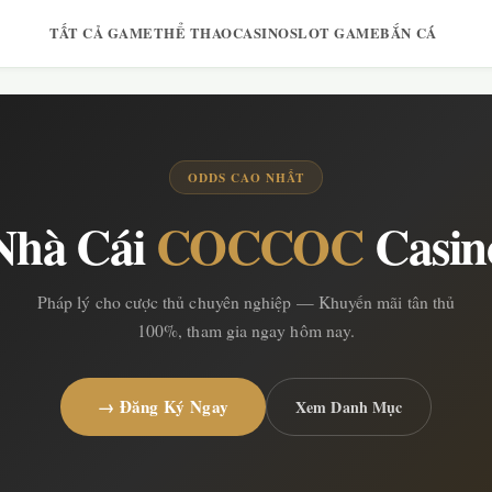
TẤT CẢ GAME
THỂ THAO
CASINO
SLOT GAME
BẮN CÁ
ODDS CAO NHẤT
Nhà Cái
COCCOC
Casin
Pháp lý cho cược thủ chuyên nghiệp — Khuyến mãi tân thủ
100%, tham gia ngay hôm nay.
→ Đăng Ký Ngay
Xem Danh Mục