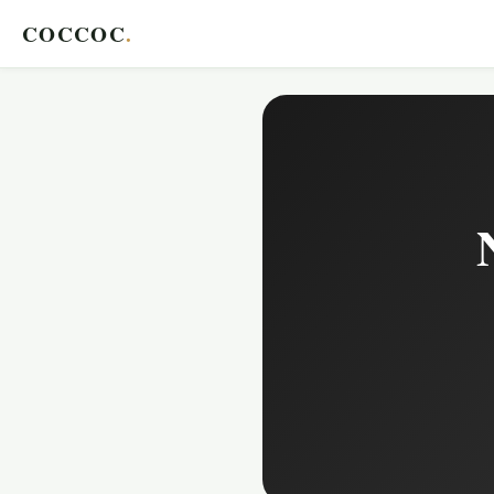
COCCOC
.