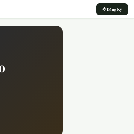
Đăng Ký
o