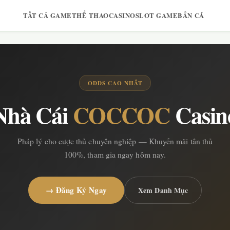
TẤT CẢ GAME
THỂ THAO
CASINO
SLOT GAME
BẮN CÁ
ODDS CAO NHẤT
Nhà Cái
COCCOC
Casin
Pháp lý cho cược thủ chuyên nghiệp — Khuyến mãi tân thủ
100%, tham gia ngay hôm nay.
→ Đăng Ký Ngay
Xem Danh Mục