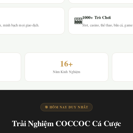
1000+ Trò Chơi
🎰
n, minh bạch mọi giao dịch.
Slot, casino, thể thao, bắn cá, game
16+
Năm Kinh Nghiệm
🎯 HÔM NAY DUY NHẤT
Trải Nghiệm COCCOC Cá Cược