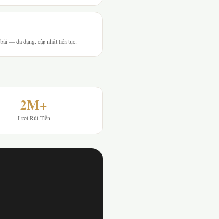
 bài — đa dạng, cập nhật liên tục.
2M+
Lượt Rút Tiền