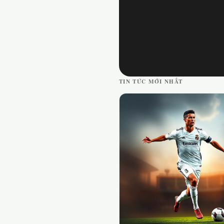
TIN TỨC MỚI NHẤT