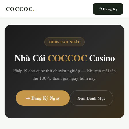
COCCOC
.
Đăng Ký
ODDS CAO NHẤT
Nhà Cái
COCCOC
Casino
Pháp lý cho cược thủ chuyên nghiệp — Khuyến mãi tân
thủ 100%, tham gia ngay hôm nay.
→ Đăng Ký Ngay
Xem Danh Mục