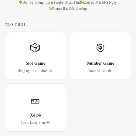
🛡
🔥
🎁
Bảo Vệ Thông Tin
Freebet Miễn Phí
Khuyến Mãi Mỗi Ngày
🎲
Game Bài Đổi Thưởng
TRÒ CHƠI
🎲
🎯
Slot Game
Number Game
Hàng nghìn slot đỉnh cao
Đoán số, xóc đĩa
🎫
Xổ Số
Loto, keno, 1 ăn 99