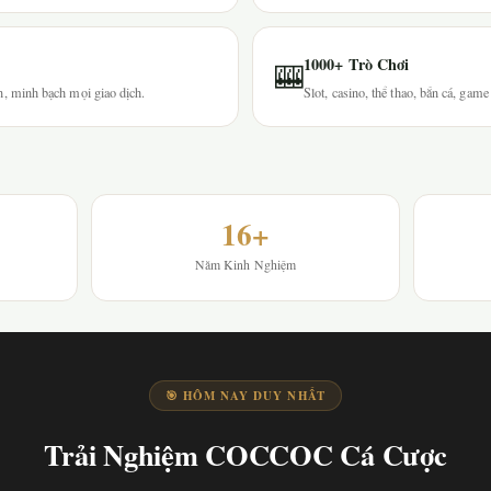
1000+ Trò Chơi
🎰
n, minh bạch mọi giao dịch.
Slot, casino, thể thao, bắn cá, game
16+
Năm Kinh Nghiệm
🎯 HÔM NAY DUY NHẤT
Trải Nghiệm COCCOC Cá Cược