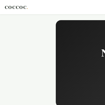
COCCOC
.