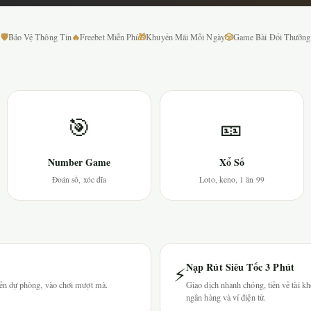
🛡
🔥
🎁
🎲
Bảo Vệ Thông Tin
Freebet Miễn Phí
Khuyến Mãi Mỗi Ngày
Game Bài Đổi Thưởng
🎯
🎫
Number Game
Xổ Số
Đoán số, xóc đĩa
Loto, keno, 1 ăn 99
Nạp Rút Siêu Tốc 3 Phút
⚡
yền dự phòng, vào chơi mượt mà.
Giao dịch nhanh chóng, tiền về tài k
ngân hàng và ví điện tử.