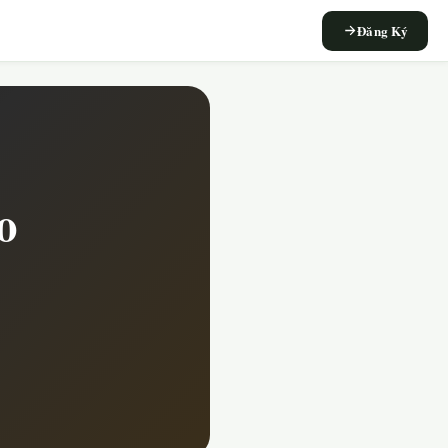
Đăng Ký
o