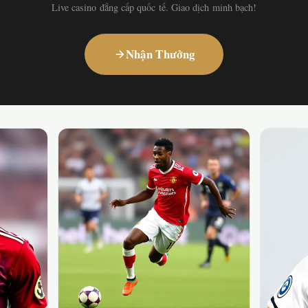
Live casino đẳng cấp quốc tế. Giao dịch minh bạch!
Nhận Thưởng