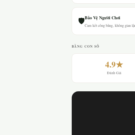
Bảo Vệ Người Chơi
🛡
Cam kết công bằng, không gian lậ
BẰNG CON SỐ
4.9★
Đánh Giá