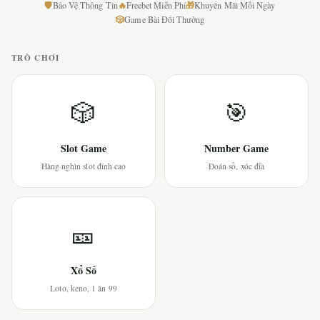
🛡
🔥
🎁
Bảo Vệ Thông Tin
Freebet Miễn Phí
Khuyến Mãi Mỗi Ngày
🎲
Game Bài Đổi Thưởng
TRÒ CHƠI
🎲
🎯
Slot Game
Number Game
Hàng nghìn slot đỉnh cao
Đoán số, xóc đĩa
🎫
Xổ Số
Loto, keno, 1 ăn 99