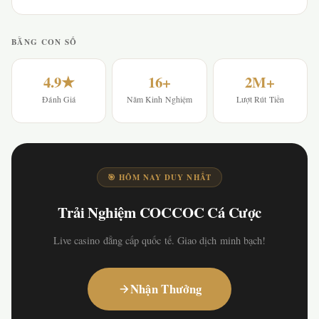
BẰNG CON SỐ
4.9★
16+
2M+
Đánh Giá
Năm Kinh Nghiệm
Lượt Rút Tiền
🎯 HÔM NAY DUY NHẤT
Trải Nghiệm COCCOC Cá Cược
Live casino đẳng cấp quốc tế. Giao dịch minh bạch!
Nhận Thưởng