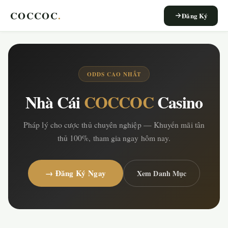
COCCOC
.
Đăng Ký
ODDS CAO NHẤT
Nhà Cái
COCCOC
Casino
Pháp lý cho cược thủ chuyên nghiệp — Khuyến mãi tân
thủ 100%, tham gia ngay hôm nay.
→ Đăng Ký Ngay
Xem Danh Mục