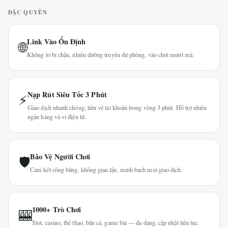
ĐẶC QUYỀN
Link Vào Ổn Định
🌐
Không lo bị chặn, nhiều đường truyền dự phòng, vào chơi mượt mà.
Nạp Rút Siêu Tốc 3 Phút
⚡
Giao dịch nhanh chóng, tiền về tài khoản trong vòng 3 phút. Hỗ trợ nhiều
ngân hàng và ví điện tử.
Bảo Vệ Người Chơi
🛡
Cam kết công bằng, không gian lận, minh bạch mọi giao dịch.
1000+ Trò Chơi
🎰
Slot, casino, thể thao, bắn cá, game bài — đa dạng, cập nhật liên tục.