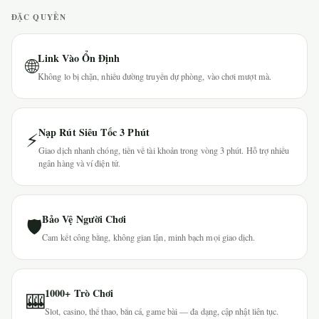
ĐẶC QUYỀN
Link Vào Ổn Định
🌐
Không lo bị chặn, nhiều đường truyền dự phòng, vào chơi mượt mà.
Nạp Rút Siêu Tốc 3 Phút
⚡
Giao dịch nhanh chóng, tiền về tài khoản trong vòng 3 phút. Hỗ trợ nhiều
ngân hàng và ví điện tử.
Bảo Vệ Người Chơi
🛡
Cam kết công bằng, không gian lận, minh bạch mọi giao dịch.
1000+ Trò Chơi
🎰
Slot, casino, thể thao, bắn cá, game bài — đa dạng, cập nhật liên tục.