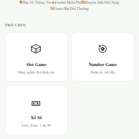
🛡
🔥
🎁
Bảo Vệ Thông Tin
Freebet Miễn Phí
Khuyến Mãi Mỗi Ngày
🎲
Game Bài Đổi Thưởng
TRÒ CHƠI
🎲
🎯
Slot Game
Number Game
Hàng nghìn slot đỉnh cao
Đoán số, xóc đĩa
🎫
Xổ Số
Loto, keno, 1 ăn 99