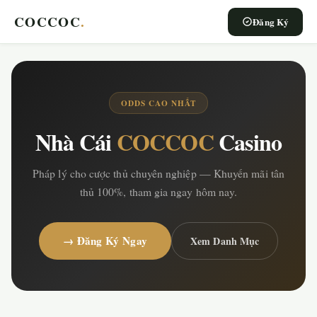
COCCOC
.
Đăng Ký
ODDS CAO NHẤT
Nhà Cái
COCCOC
Casino
Pháp lý cho cược thủ chuyên nghiệp — Khuyến mãi tân
thủ 100%, tham gia ngay hôm nay.
→ Đăng Ký Ngay
Xem Danh Mục