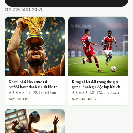
TIN TỨC MỚI NHẤT
Khám phá kho game tại
Rừng nhiệt đới trong thế giới
bet888.host: đánh giá từ lúc truy
game: đánh giá độc lập khi chọn
cập đến khi hỗ trợ
nền tảng giải trí trực tuyến
★★★★★
4.8 · 3071+ lượt xem
★★★★★
4.8 · 1827+ lượt xem
Xem Chi Tiết →
Xem Chi Tiết →