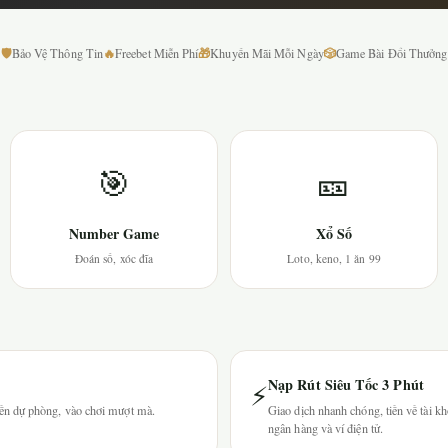
🛡
🔥
🎁
🎲
Bảo Vệ Thông Tin
Freebet Miễn Phí
Khuyến Mãi Mỗi Ngày
Game Bài Đổi Thưởng
🎯
🎫
Number Game
Xổ Số
Đoán số, xóc đĩa
Loto, keno, 1 ăn 99
Nạp Rút Siêu Tốc 3 Phút
⚡
yền dự phòng, vào chơi mượt mà.
Giao dịch nhanh chóng, tiền về tài k
ngân hàng và ví điện tử.