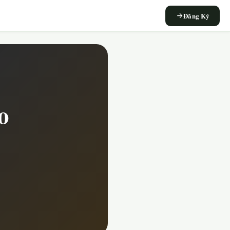
Đăng Ký
o