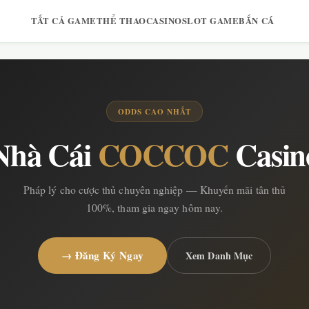
TẤT CẢ GAME
THỂ THAO
CASINO
SLOT GAME
BẮN CÁ
ODDS CAO NHẤT
Nhà Cái
COCCOC
Casin
Pháp lý cho cược thủ chuyên nghiệp — Khuyến mãi tân thủ
100%, tham gia ngay hôm nay.
→ Đăng Ký Ngay
Xem Danh Mục