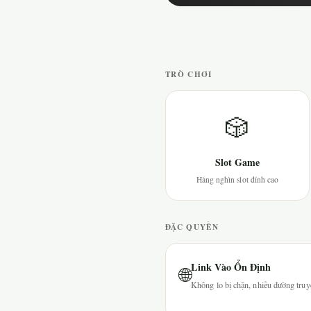
TRÒ CHƠI
🎲
Slot Game
Hàng nghìn slot đỉnh cao
ĐẶC QUYỀN
Link Vào Ổn Định
🌐
Không lo bị chặn, nhiều đường tru