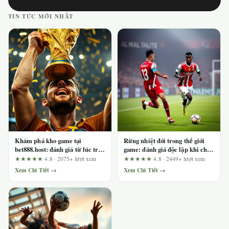
TIN TỨC MỚI NHẤT
Khám phá kho game tại
Rừng nhiệt đới trong thế giới
bet888.host: đánh giá từ lúc truy
game: đánh giá độc lập khi chọn
cập đến khi hỗ trợ
nền tảng giải trí trực tuyến
★★★★★
4.8 · 2075+ lượt xem
★★★★★
4.8 · 2449+ lượt xem
Xem Chi Tiết →
Xem Chi Tiết →