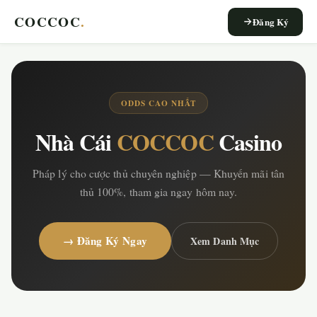
COCCOC
.
Đăng Ký
ODDS CAO NHẤT
Nhà Cái
COCCOC
Casino
Pháp lý cho cược thủ chuyên nghiệp — Khuyến mãi tân
thủ 100%, tham gia ngay hôm nay.
→ Đăng Ký Ngay
Xem Danh Mục