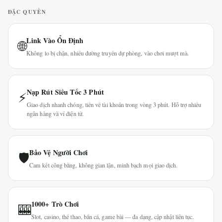
ĐẶC QUYỀN
Link Vào Ổn Định
🌐
Không lo bị chặn, nhiều đường truyền dự phòng, vào chơi mượt mà.
Nạp Rút Siêu Tốc 3 Phút
⚡
Giao dịch nhanh chóng, tiền về tài khoản trong vòng 3 phút. Hỗ trợ nhiều
ngân hàng và ví điện tử.
Bảo Vệ Người Chơi
🛡
Cam kết công bằng, không gian lận, minh bạch mọi giao dịch.
1000+ Trò Chơi
🎰
Slot, casino, thể thao, bắn cá, game bài — đa dạng, cập nhật liên tục.