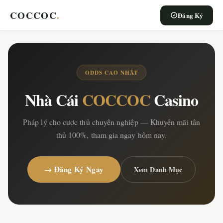
COCCOC
.
Đăng Ký
ODDS CAO NHẤT
Nhà Cái
COCCOC
Casino
Pháp lý cho cược thủ chuyên nghiệp — Khuyến mãi tân
thủ 100%, tham gia ngay hôm nay.
→ Đăng Ký Ngay
Xem Danh Mục