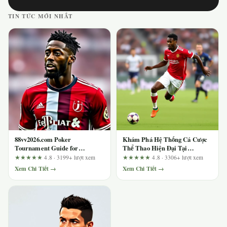
TIN TỨC MỚI NHẤT
88vv2026.com Poker
Khám Phá Hệ Thống Cá Cược
Tournament Guide for
Thể Thao Hiện Đại Tại
Competitive Players
sunwin99.vip: Đánh Giá Độc
★★★★★
4.8 · 3199+ lượt xem
★★★★★
4.8 · 3306+ lượt xem
Lập Theo Năm Tiêu Chí
Xem Chi Tiết →
Xem Chi Tiết →