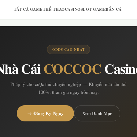
TẤT CẢ GAME
THỂ THAO
CASINO
SLOT GAME
BẮN CÁ
ODDS CAO NHẤT
Nhà Cái
COCCOC
Casin
Pháp lý cho cược thủ chuyên nghiệp — Khuyến mãi tân thủ
100%, tham gia ngay hôm nay.
→ Đăng Ký Ngay
Xem Danh Mục