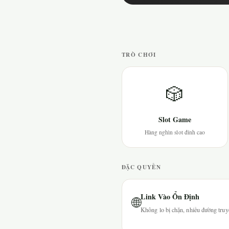
TRÒ CHƠI
🎲
Slot Game
Hàng nghìn slot đỉnh cao
ĐẶC QUYỀN
Link Vào Ổn Định
🌐
Không lo bị chặn, nhiều đường tru