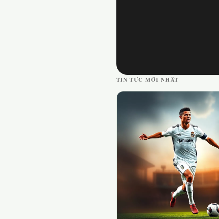
TIN TỨC MỚI NHẤT