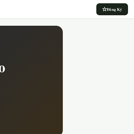
Đăng Ký
o