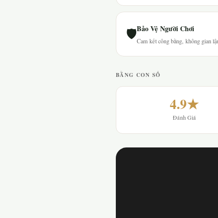
Bảo Vệ Người Chơi
🛡
Cam kết công bằng, không gian lậ
BẰNG CON SỐ
4.9★
Đánh Giá