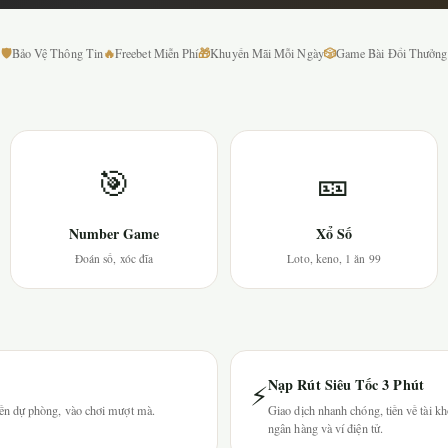
🛡
🔥
🎁
🎲
Bảo Vệ Thông Tin
Freebet Miễn Phí
Khuyến Mãi Mỗi Ngày
Game Bài Đổi Thưởng
🎯
🎫
Number Game
Xổ Số
Đoán số, xóc đĩa
Loto, keno, 1 ăn 99
Nạp Rút Siêu Tốc 3 Phút
⚡
yền dự phòng, vào chơi mượt mà.
Giao dịch nhanh chóng, tiền về tài k
ngân hàng và ví điện tử.