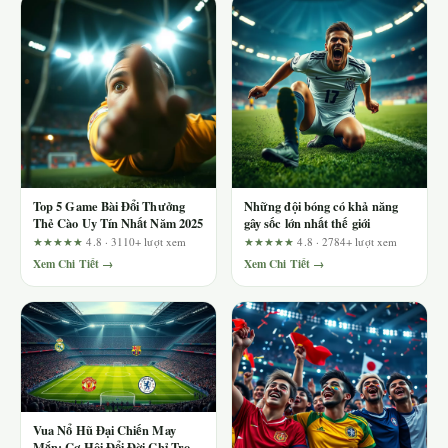
Top 5 Game Bài Đổi Thưởng
Những đội bóng có khả năng
Thẻ Cào Uy Tín Nhất Năm 2025
gây sốc lớn nhất thế giới
★★★★★
4.8 · 3110+ lượt xem
★★★★★
4.8 · 2784+ lượt xem
Xem Chi Tiết →
Xem Chi Tiết →
Vua Nổ Hũ Đại Chiến May
Mắn: Cơ Hội Đổi Đời Chỉ Trong