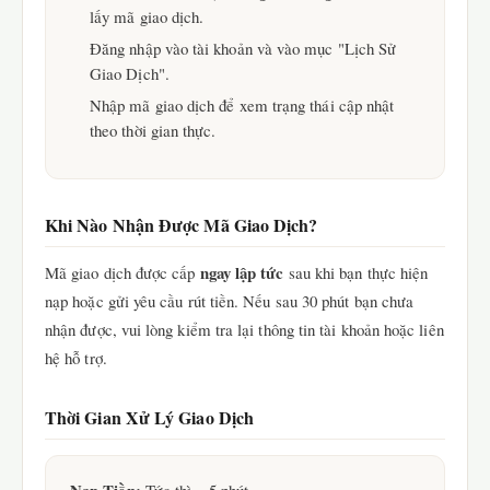
lấy mã giao dịch.
Đăng nhập vào tài khoản và vào mục "Lịch Sử
Giao Dịch".
Nhập mã giao dịch để xem trạng thái cập nhật
theo thời gian thực.
Khi Nào Nhận Được Mã Giao Dịch?
ngay lập tức
Mã giao dịch được cấp
sau khi bạn thực hiện
nạp hoặc gửi yêu cầu rút tiền. Nếu sau 30 phút bạn chưa
nhận được, vui lòng kiểm tra lại thông tin tài khoản hoặc liên
hệ hỗ trợ.
Thời Gian Xử Lý Giao Dịch