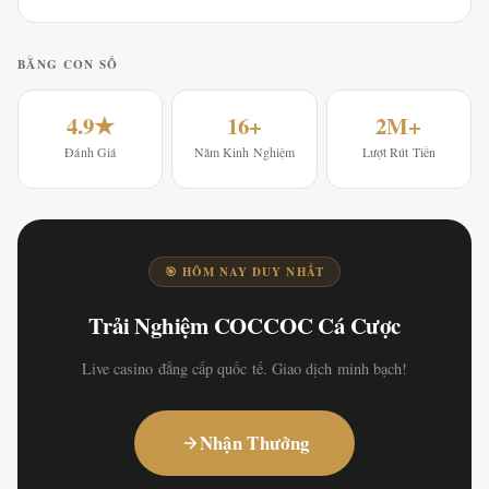
BẰNG CON SỐ
4.9★
16+
2M+
Đánh Giá
Năm Kinh Nghiệm
Lượt Rút Tiền
🎯 HÔM NAY DUY NHẤT
Trải Nghiệm COCCOC Cá Cược
Live casino đẳng cấp quốc tế. Giao dịch minh bạch!
Nhận Thưởng