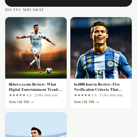
TIN TỨC MỚI NHẤT
8kbet-co.com Review: What
bet888.host in Review: Five
Digital Entertainment Trend-
Verification Criteria That
Seekers Must Verify Before
Separate Signal from Noise
★★★★★
4.8 · 2188+ lượt xem
★★★★★
4.8 · 3139+ lượt xem
Participating
Xem Chi Tiết →
Xem Chi Tiết →