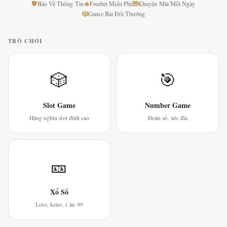
🛡
🔥
🎁
Bảo Vệ Thông Tin
Freebet Miễn Phí
Khuyến Mãi Mỗi Ngày
🎲
Game Bài Đổi Thưởng
TRÒ CHƠI
🎲
🎯
Slot Game
Number Game
Hàng nghìn slot đỉnh cao
Đoán số, xóc đĩa
🎫
Xổ Số
Loto, keno, 1 ăn 99