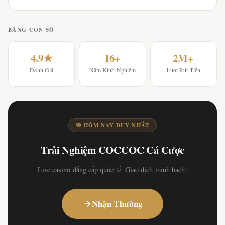
BẰNG CON SỐ
4.9★
16+
2M+
Đánh Giá
Năm Kinh Nghiệm
Lượt Rút Tiền
🎯 HÔM NAY DUY NHẤT
Trải Nghiệm COCCOC Cá Cược
Live casino đẳng cấp quốc tế. Giao dịch minh bạch!
Nhận Thưởng