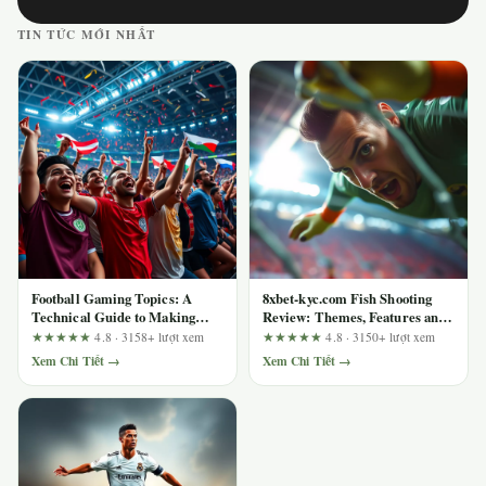
TIN TỨC MỚI NHẤT
Football Gaming Topics: A
8xbet-kyc.com Fish Shooting
Technical Guide to Making
Review: Themes, Features and
Better Decisions Through the
Gameplay — A Balanced
★★★★★
4.8 · 3158+ lượt xem
★★★★★
4.8 · 3150+ lượt xem
ad889.com Approach
Editor’s Look
Xem Chi Tiết →
Xem Chi Tiết →