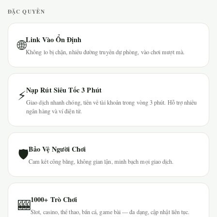
ĐẶC QUYỀN
Link Vào Ổn Định
🌐
Không lo bị chặn, nhiều đường truyền dự phòng, vào chơi mượt mà.
Nạp Rút Siêu Tốc 3 Phút
⚡
Giao dịch nhanh chóng, tiền về tài khoản trong vòng 3 phút. Hỗ trợ nhiều
ngân hàng và ví điện tử.
Bảo Vệ Người Chơi
🛡
Cam kết công bằng, không gian lận, minh bạch mọi giao dịch.
1000+ Trò Chơi
🎰
Slot, casino, thể thao, bắn cá, game bài — đa dạng, cập nhật liên tục.