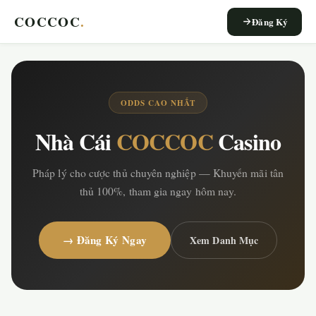
COCCOC
.
Đăng Ký
ODDS CAO NHẤT
Nhà Cái
COCCOC
Casino
Pháp lý cho cược thủ chuyên nghiệp — Khuyến mãi tân
thủ 100%, tham gia ngay hôm nay.
→ Đăng Ký Ngay
Xem Danh Mục