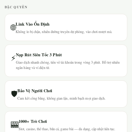
ĐẶC QUYỀN
Link Vào Ổn Định
🌐
Không lo bị chặn, nhiều đường truyền dự phòng, vào chơi mượt mà.
Nạp Rút Siêu Tốc 3 Phút
⚡
Giao dịch nhanh chóng, tiền về tài khoản trong vòng 3 phút. Hỗ trợ nhiều
ngân hàng và ví điện tử.
Bảo Vệ Người Chơi
🛡
Cam kết công bằng, không gian lận, minh bạch mọi giao dịch.
1000+ Trò Chơi
🎰
Slot, casino, thể thao, bắn cá, game bài — đa dạng, cập nhật liên tục.