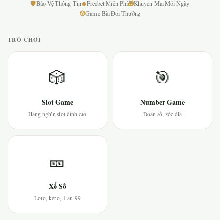
🛡
🔥
🎁
Bảo Vệ Thông Tin
Freebet Miễn Phí
Khuyến Mãi Mỗi Ngày
🎲
Game Bài Đổi Thưởng
TRÒ CHƠI
🎲
🎯
Slot Game
Number Game
Hàng nghìn slot đỉnh cao
Đoán số, xóc đĩa
🎫
Xổ Số
Loto, keno, 1 ăn 99