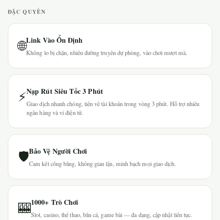
ĐẶC QUYỀN
Link Vào Ổn Định
🌐
Không lo bị chặn, nhiều đường truyền dự phòng, vào chơi mượt mà.
Nạp Rút Siêu Tốc 3 Phút
⚡
Giao dịch nhanh chóng, tiền về tài khoản trong vòng 3 phút. Hỗ trợ nhiều
ngân hàng và ví điện tử.
Bảo Vệ Người Chơi
🛡
Cam kết công bằng, không gian lận, minh bạch mọi giao dịch.
1000+ Trò Chơi
🎰
Slot, casino, thể thao, bắn cá, game bài — đa dạng, cập nhật liên tục.