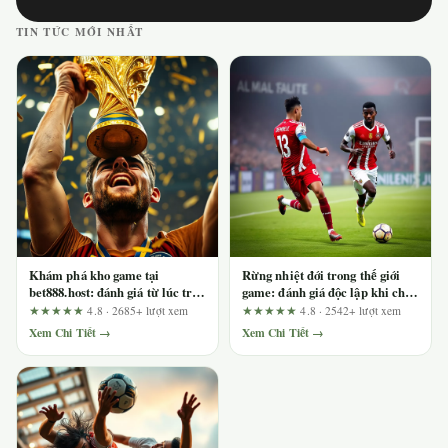
TIN TỨC MỚI NHẤT
Khám phá kho game tại
Rừng nhiệt đới trong thế giới
bet888.host: đánh giá từ lúc truy
game: đánh giá độc lập khi chọn
cập đến khi hỗ trợ
nền tảng giải trí trực tuyến
★★★★★
4.8 · 2685+ lượt xem
★★★★★
4.8 · 2542+ lượt xem
Xem Chi Tiết →
Xem Chi Tiết →