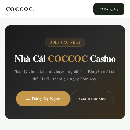
COCCOC
.
Đăng Ký
ODDS CAO NHẤT
Nhà Cái
COCCOC
Casino
Pháp lý cho cược thủ chuyên nghiệp — Khuyến mãi tân
thủ 100%, tham gia ngay hôm nay.
→ Đăng Ký Ngay
Xem Danh Mục