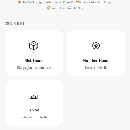
🛡
🔥
🎁
Bảo Vệ Thông Tin
Freebet Miễn Phí
Khuyến Mãi Mỗi Ngày
🎲
Game Bài Đổi Thưởng
TRÒ CHƠI
🎲
🎯
Slot Game
Number Game
Hàng nghìn slot đỉnh cao
Đoán số, xóc đĩa
🎫
Xổ Số
Loto, keno, 1 ăn 99