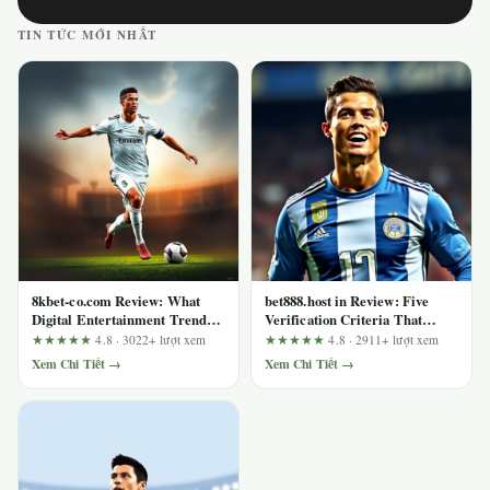
TIN TỨC MỚI NHẤT
8kbet-co.com Review: What
bet888.host in Review: Five
Digital Entertainment Trend-
Verification Criteria That
Seekers Must Verify Before
Separate Signal from Noise
★★★★★
4.8 · 3022+ lượt xem
★★★★★
4.8 · 2911+ lượt xem
Participating
Xem Chi Tiết →
Xem Chi Tiết →