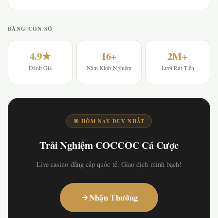
BẰNG CON SỐ
4.9★
16+
2M+
Đánh Giá
Năm Kinh Nghiệm
Lượt Rút Tiền
🎯 HÔM NAY DUY NHẤT
Trải Nghiệm COCCOC Cá Cược
Live casino đẳng cấp quốc tế. Giao dịch minh bạch!
Nhận Thưởng