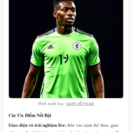
Hình minh hoạ:
fun88 เข้าระบบ
Các Ưu Điểm Nổi Bật
Giao diện và trải nghiệm live:
Khi vào sảnh thể thao, giao