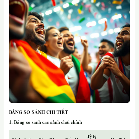
BẢNG SO SÁNH CHI TIẾT
1. Bảng so sánh các sảnh chơi chính
Tỷ lệ