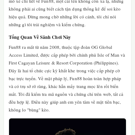
mổ xẻ chi tiết về Fun88, một cái tên không còn xa lạ, nhưng
không phải ai cũng biết cách tận dụng thống kê để soi kèo
hiệu quả. Đừng mong chờ những lời có cánh, tôi chỉ nói
những gì tôi trải nghiệm và kiểm chứng.
Tổng Quan Về Sảnh Chơi Này
Fun88 ra mắt từ năm 2008, thuộc tập đoàn OG Global
Access Limited, được cấp phép bởi chính phủ Isle of Man và
First Cagayan Leisure & Resort Corporation (Philippines).
Đây là hai tổ chức cực kỳ khắt khe trong việc cấp phép cờ
bạc trực tuyến. Về mặt pháp lý, Fun88 hoàn toàn hợp pháp
và có trụ sở rõ ràng, khác hẳn mấy trang mọc lên rồi biến
mất. Tôi đã kiểm tra mã nguồn và chứng chỉ trên web, tất cả
đều hợp lệ. Điều này giúp anh em yên tâm về mặt tiền bạc,
không lo "bùng" kèo.