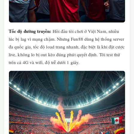
Tốc độ đường truyền:
Hồi đầu tôi chơi ở Việt Nam, nhiều
lúc bị lag vì mạng chậm. Nhưng Fun88 dùng hệ thống server
đa quốc gia, tốc độ load trang nhanh, đặc biệt là khi đặt cược
live, không lo bị out kèo đúng phút quyết định. Tôi test thử
trên cả 4G và wifi, độ trễ dưới 1 giây.