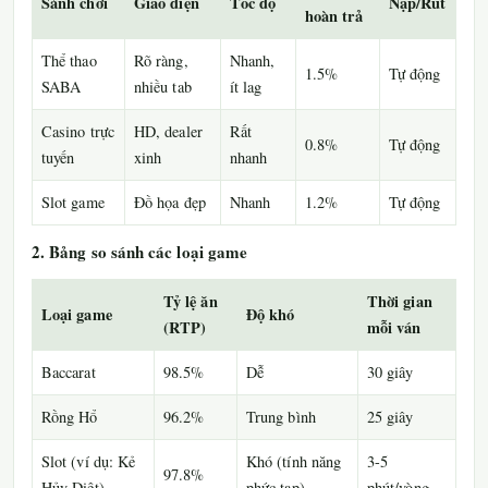
Sảnh chơi
Giao diện
Tốc độ
Nạp/Rút
hoàn trả
Thể thao
Rõ ràng,
Nhanh,
1.5%
Tự động
SABA
nhiều tab
ít lag
Casino trực
HD, dealer
Rất
0.8%
Tự động
tuyến
xinh
nhanh
Slot game
Đồ họa đẹp
Nhanh
1.2%
Tự động
2. Bảng so sánh các loại game
Tỷ lệ ăn
Thời gian
Loại game
Độ khó
(RTP)
mỗi ván
Baccarat
98.5%
Dễ
30 giây
Rồng Hổ
96.2%
Trung bình
25 giây
Slot (ví dụ: Kẻ
Khó (tính năng
3-5
97.8%
Hủy Diệt)
phức tạp)
phút/vòng