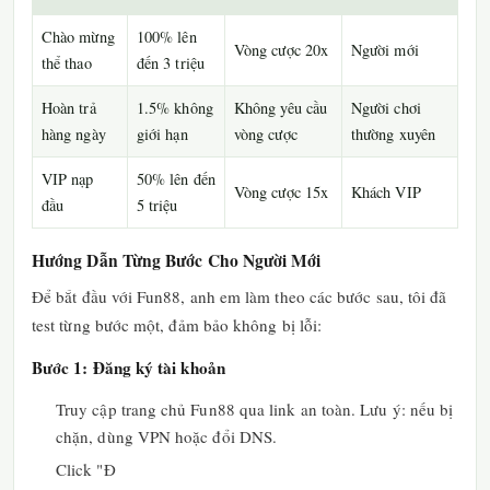
Chào mừng
100% lên
Vòng cược 20x
Người mới
thể thao
đến 3 triệu
Hoàn trả
1.5% không
Không yêu cầu
Người chơi
hàng ngày
giới hạn
vòng cược
thường xuyên
VIP nạp
50% lên đến
Vòng cược 15x
Khách VIP
đầu
5 triệu
Hướng Dẫn Từng Bước Cho Người Mới
Để bắt đầu với Fun88, anh em làm theo các bước sau, tôi đã
test từng bước một, đảm bảo không bị lỗi:
Bước 1: Đăng ký tài khoản
Truy cập trang chủ Fun88 qua link an toàn. Lưu ý: nếu bị
chặn, dùng VPN hoặc đổi DNS.
Click "Đ