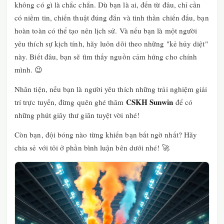
không có gì là chắc chắn. Dù bạn là ai, đến từ đâu, chỉ cần
có niềm tin, chiến thuật đúng đắn và tinh thần chiến đấu, bạn
hoàn toàn có thể tạo nên lịch sử. Và nếu bạn là một người
yêu thích sự kịch tính, hãy luôn dõi theo những "kẻ hủy diệt"
này. Biết đâu, bạn sẽ tìm thấy nguồn cảm hứng cho chính
mình. 😉
Nhân tiện, nếu bạn là người yêu thích những trải nghiệm giải
CSKH Sunwin
trí trực tuyến, đừng quên ghé thăm
để có
những phút giây thư giãn tuyệt vời nhé!
Còn bạn, đội bóng nào từng khiến bạn bất ngờ nhất? Hãy
chia sẻ với tôi ở phần bình luận bên dưới nhé! 🚀