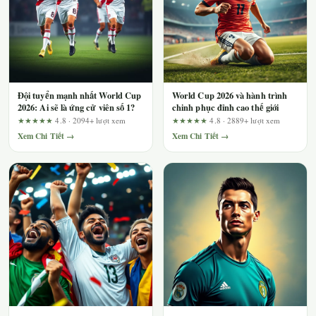
Đội tuyển mạnh nhất World Cup
World Cup 2026 và hành trình
2026: Ai sẽ là ứng cử viên số 1?
chinh phục đỉnh cao thế giới
★★★★★
4.8 · 2094+ lượt xem
★★★★★
4.8 · 2889+ lượt xem
Xem Chi Tiết →
Xem Chi Tiết →