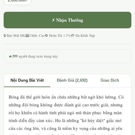
2.000.000₫
⚡ Nhận Thưởng
🔒 Bảo Mật SSL
🎰 Odds Cao
🔄 Hoàn Trả 1.5%
💳 Đa Kênh Nạp
399
🔥
người đang xem trang này
Nội Dung Bài Viết
Đánh Giá (2,692)
Giao Dịch
Bóng đá thế giới luôn ẩn chứa những bất ngờ khó lường. Có
những đội bóng không được đánh giá cao trước giải, nhưng
rồi họ khiến cả hành tinh phải ngả mũ thán phục bằng màn
trình diễn đầy cảm xúc. Họ là những "kẻ hủy diệt" giấc mơ
của các ông lớn, và cũng là niềm hy vọng của những ai yêu