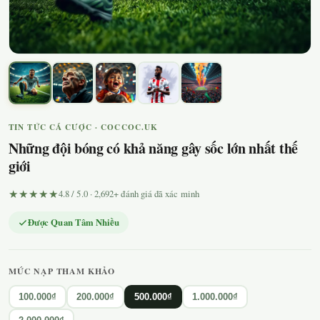
TIN TỨC CÁ CƯỢC · COCCOC.UK
Những đội bóng có khả năng gây sốc lớn nhất thế
giới
★★★★★
4.8 / 5.0 · 2,692+ đánh giá đã xác minh
Được Quan Tâm Nhiều
MỨC NẠP THAM KHẢO
100.000₫
200.000₫
500.000₫
1.000.000₫