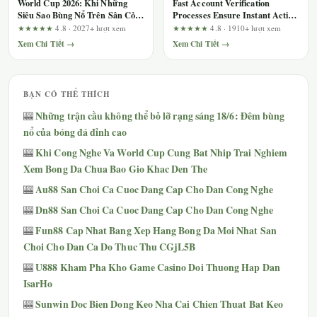
World Cup 2026: Khi Những
Fast Account Verification
Siêu Sao Bùng Nổ Trên Sân Cỏ
Processes Ensure Instant Action
Bắc Mỹ
at 789club: A UX Analysis of
★★★★★
4.8 · 2027+ lượt xem
★★★★★
4.8 · 1910+ lượt xem
Three Critical Findings
Xem Chi Tiết →
Xem Chi Tiết →
BẠN CÓ THỂ THÍCH
Những trận cầu không thể bỏ lỡ rạng sáng 18/6: Đêm bùng
🎰
nổ của bóng đá đỉnh cao
Khi Cong Nghe Va World Cup Cung Bat Nhip Trai Nghiem
🎰
Xem Bong Da Chua Bao Gio Khac Den The
Au88 San Choi Ca Cuoc Dang Cap Cho Dan Cong Nghe
🎰
Dn88 San Choi Ca Cuoc Dang Cap Cho Dan Cong Nghe
🎰
Fun88 Cap Nhat Bang Xep Hang Bong Da Moi Nhat San
🎰
Choi Cho Dan Ca Do Thuc Thu CGjL5B
U888 Kham Pha Kho Game Casino Doi Thuong Hap Dan
🎰
IsarHo
Sunwin Doc Bien Dong Keo Nha Cai Chien Thuat Bat Keo
🎰