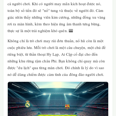
cả người chơi. Khi có người may mắn kích hoạt được nó,
toàn bộ số tiền đó sẽ "nổ" tung và thuộc về người đó. Cảm
giác nhìn thấy những viên kim cương, những đồng xu vàng
rơi ra màn hình, kèm theo hiệu ứng âm thanh tưng bừng,
thực sự là một trải nghiệm khó quên. 🎰
Không chỉ là trò chơi may rủi đơn thuần, nổ hũ còn là một
cuộc phiêu lưu. Mỗi trò chơi là một câu chuyện, một chủ đề
riêng biệt, từ thần thoại Hy Lạp, Ai Cập cổ đại cho đến
những khu rừng rậm châu Phi. Bạn không chỉ quay mà còn
được "du lịch" qua từng màn chơi. Đó chính là lý do vì sao
nó dễ dàng chiếm được cảm tình của đông đảo người chơi.