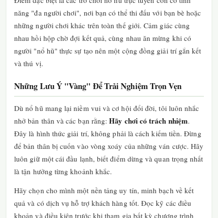
Điểm đặc biệt là các trò chơi nổ hũ trực tuyến còn có tính
năng "đa người chơi", nơi bạn có thể thi đấu với bạn bè hoặc
những người chơi khác trên toàn thế giới. Cảm giác cùng
nhau hồi hộp chờ đợi kết quả, cùng nhau ăn mừng khi có
người "nổ hũ" thực sự tạo nên một cộng đồng giải trí gắn kết
và thú vị.
Những Lưu Ý "Vàng" Để Trải Nghiệm Trọn Vẹn
Dù nổ hũ mang lại niềm vui và cơ hội đổi đời, tôi luôn nhắc
Hãy chơi có trách nhiệm
nhở bản thân và các bạn rằng:
.
Đây là hình thức giải trí, không phải là cách kiếm tiền. Đừng
để bản thân bị cuốn vào vòng xoáy của những ván cược. Hãy
luôn giữ một cái đầu lạnh, biết điểm dừng và quan trọng nhất
là tận hưởng từng khoảnh khắc.
Hãy chọn cho mình một nền tảng uy tín, minh bạch về kết
quả và có dịch vụ hỗ trợ khách hàng tốt. Đọc kỹ các điều
khoản và điều kiện trước khi tham gia bất kỳ chương trình