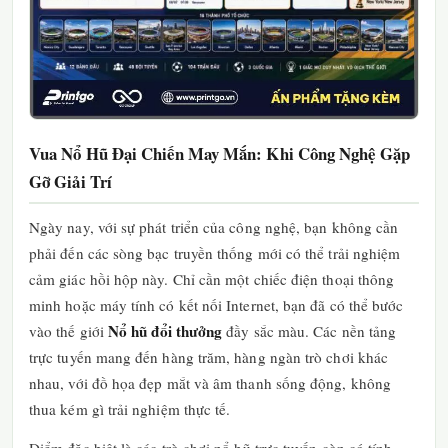
Vua Nổ Hũ Đại Chiến May Mắn: Khi Công Nghệ Gặp
Gỡ Giải Trí
Ngày nay, với sự phát triển của công nghệ, bạn không cần
phải đến các sòng bạc truyền thống mới có thể trải nghiệm
cảm giác hồi hộp này. Chỉ cần một chiếc điện thoại thông
minh hoặc máy tính có kết nối Internet, bạn đã có thể bước
Nổ hũ đổi thưởng
vào thế giới
đầy sắc màu. Các nền tảng
trực tuyến mang đến hàng trăm, hàng ngàn trò chơi khác
nhau, với đồ họa đẹp mắt và âm thanh sống động, không
thua kém gì trải nghiệm thực tế.