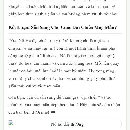
khuyến mãi nào. Một trải nghiệm an toàn và lành mạnh sẽ
giúp bạn thực sự thư giãn và tận hưởng niềm vui từ trò chơi.
Kết Luận: Sẵn Sàng Cho Cuộc Đại Chiến May Mắn?
"Vua Nổ Hũ đại chiến may mắn" không chỉ là một câu
chuyện về sự may rủi, mà còn là một hành trình khám phá
công nghệ giải trí đỉnh cao. Nó là nơi giao thoa giữa nghệ
thuật đồ họa, âm thanh và cảm xúc thăng hoa. Mỗi lần quay
là một cơ hội, mỗi lần "nổ" là một kỷ niệm. Hy vọng rằng,
với những chia sẻ nhỏ này, bạn sẽ có những giây phút thư
giãn thật vui vẻ và may mắn.
Còn bạn, bạn đã sẵn sàng để tham gia "đại chiến" và trở
thành vị vua may mắn tiếp theo chưa? Hãy chia sẻ cảm nhận
của bạn bên dưới nhé! 👑