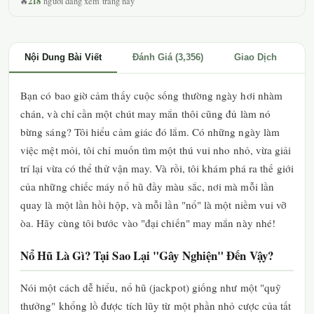
218
🔥
người đang xem trang này
Nội Dung Bài Viết
Đánh Giá (3,356)
Giao Dịch
Bạn có bao giờ cảm thấy cuộc sống thường ngày hơi nhàm
chán, và chỉ cần một chút may mắn thôi cũng đủ làm nó
bừng sáng? Tôi hiểu cảm giác đó lắm. Có những ngày làm
việc mệt mỏi, tôi chỉ muốn tìm một thú vui nho nhỏ, vừa giải
trí lại vừa có thể thử vận may. Và rồi, tôi khám phá ra thế giới
của những chiếc máy nổ hũ đầy màu sắc, nơi mà mỗi lần
quay là một lần hồi hộp, và mỗi lần "nổ" là một niềm vui vỡ
òa. Hãy cùng tôi bước vào "đại chiến" may mắn này nhé!
Nổ Hũ Là Gì? Tại Sao Lại "Gây Nghiện" Đến Vậy?
Nói một cách dễ hiểu, nổ hũ (jackpot) giống như một "quỹ
thưởng" khổng lồ được tích lũy từ một phần nhỏ cược của tất