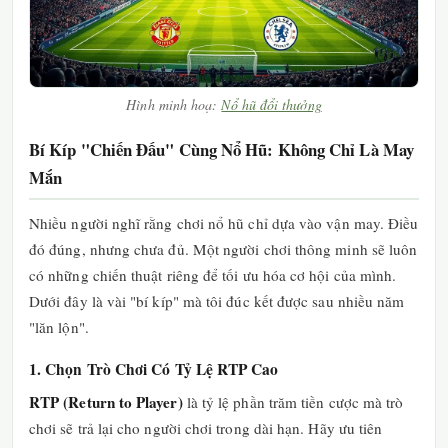
Hình minh hoạ:
Nổ hũ đổi thưởng
Bí Kíp "Chiến Đấu" Cùng Nổ Hũ: Không Chỉ Là May
Mắn
Nhiều người nghĩ rằng chơi nổ hũ chỉ dựa vào vận may. Điều
đó đúng, nhưng chưa đủ. Một người chơi thông minh sẽ luôn
có những chiến thuật riêng để tối ưu hóa cơ hội của mình.
Dưới đây là vài "bí kíp" mà tôi đúc kết được sau nhiều năm
"lăn lộn".
1. Chọn Trò Chơi Có Tỷ Lệ RTP Cao
RTP (Return to Player)
là tỷ lệ phần trăm tiền cược mà trò
chơi sẽ trả lại cho người chơi trong dài hạn. Hãy ưu tiên