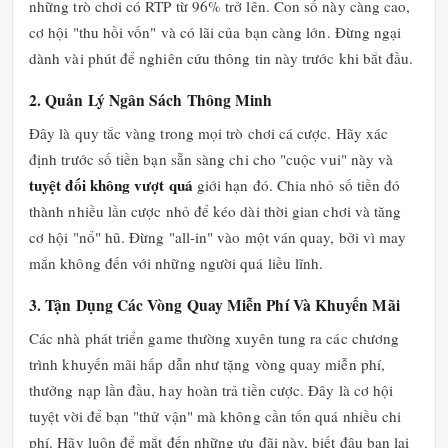
những trò chơi có RTP từ 96% trở lên. Con số này càng cao,
cơ hội "thu hồi vốn" và có lãi của bạn càng lớn. Đừng ngại
dành vài phút để nghiên cứu thông tin này trước khi bắt đầu.
2. Quản Lý Ngân Sách Thông Minh
Đây là quy tắc vàng trong mọi trò chơi cá cược. Hãy xác
định trước số tiền bạn sẵn sàng chi cho "cuộc vui" này và
tuyệt đối không vượt quá
giới hạn đó. Chia nhỏ số tiền đó
thành nhiều lần cược nhỏ để kéo dài thời gian chơi và tăng
cơ hội "nổ" hũ. Đừng "all-in" vào một ván quay, bởi vì may
mắn không đến với những người quá liều lĩnh.
3. Tận Dụng Các Vòng Quay Miễn Phí Và Khuyến Mãi
Các nhà phát triển game thường xuyên tung ra các chương
trình khuyến mãi hấp dẫn như tặng vòng quay miễn phí,
thưởng nạp lần đầu, hay hoàn trả tiền cược. Đây là cơ hội
tuyệt vời để bạn "thử vận" mà không cần tốn quá nhiều chi
phí. Hãy luôn để mắt đến những ưu đãi này, biết đâu bạn lại